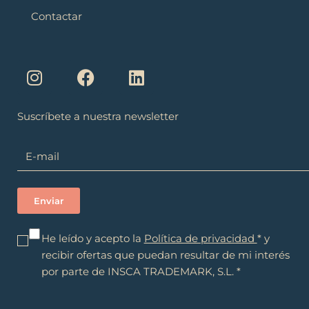
Contactar
I
F
L
n
a
i
s
c
n
t
e
k
a
b
e
Suscríbete a nuestra newsletter
g
o
d
r
o
i
a
k
n
m
He leído y acepto la
Política de privacidad
* y
recibir ofertas que puedan resultar de mi interés
por parte de INSCA TRADEMARK, S.L. *