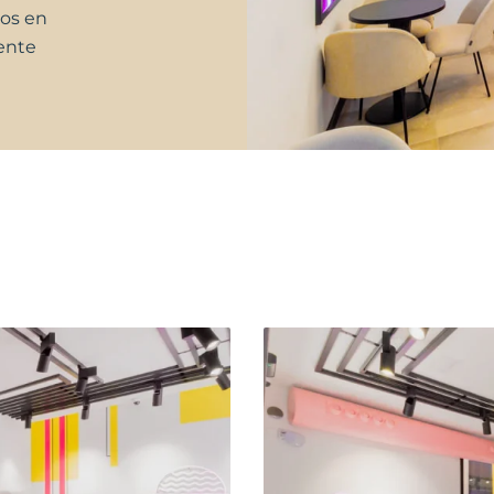
jos en
ente