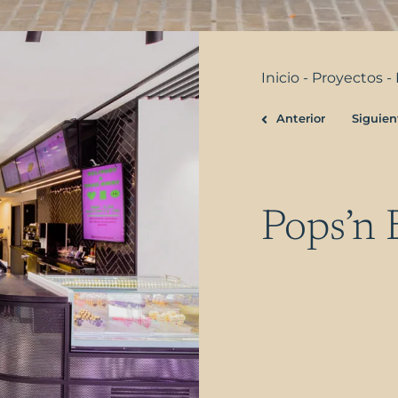
Inicio
-
Proyectos
-
Anterior
Siguien
Ant
Pops’n 