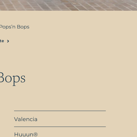
Pops’n Bops
te
Siguiente
Bops
Valencia
Huuun®