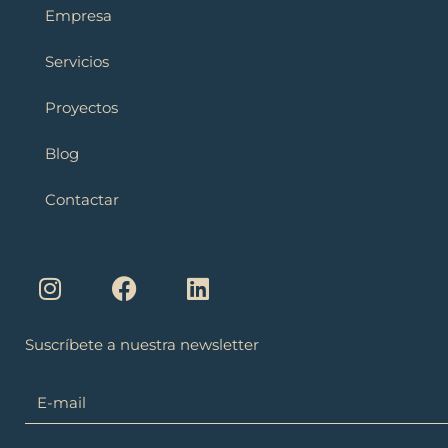
Empresa
Servicios
Proyectos
Blog
Contactar
I
F
L
n
a
i
s
c
n
t
e
k
a
b
e
Suscríbete a nuestra newsletter
g
o
d
r
o
i
a
k
n
m